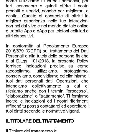
come utilizziamo i tuoi dati personali, per
farti conoscere e quindi offrire i nostri
prodotti e servizi, nonché per migliorarli e
gestirli. Questo ci consente di offrirti la
migliore esperienza nelle tue interazioni
con noi dal vivo e nel mondo digitale online
o tramite App o dApp per telefoni cellulari e
altri dispositivi.
In conformità al Regolamento Europeo
2016/679 (GDPR) sul trattamento dei Dati
Personali e alla tutela delle persone fisiche
e al D.Lgs. 101/2018, la presente Policy
fornisce indicazioni precise su come
raccogliamo, utilizziamo, proteggiamo,
conserviamo, condividiamo ed eliminiamo i
tuoi dati personali dati. Operazioni, che
intendiamo collettivamente a cui ci
riferiamo anche con i termini "processo",
"elaborazione" o "trattamento". Ti forniamo
inoltre le indicazioni ed i nostri riferimenti
affinché tu possa contattarci ed esercitare i
tuoi diritti secondo le normative vigenti.
IL TITOLARE DEL TRATTAMENTO
Il Titolare del trattamento è: