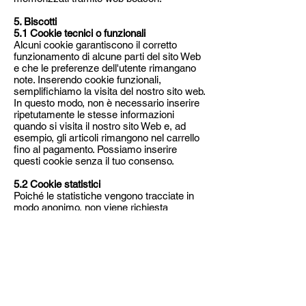
5. Biscotti
5.1 Cookie tecnici o funzionali
Alcuni cookie garantiscono il corretto
funzionamento di alcune parti del sito Web
e che le preferenze dell'utente rimangano
note. Inserendo cookie funzionali,
semplifichiamo la visita del nostro sito web.
In questo modo, non è necessario inserire
ripetutamente le stesse informazioni
quando si visita il nostro sito Web e, ad
esempio, gli articoli rimangono nel carrello
fino al pagamento. Possiamo inserire
questi cookie senza il tuo consenso.
5.2 Cookie statistici
Poiché le statistiche vengono tracciate in
modo anonimo, non viene richiesta
l'autorizzazione a inserire cookie statistici.
5.3 Cookie di marketing/tracciamento
I cookie di marketing/tracciamento sono
cookie o qualsiasi altra forma di
archiviazione locale, utilizzati per creare
profili utente per visualizzare pubblicità o
per tracciare l'utente su questo sito Web o